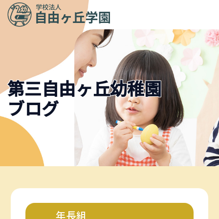
メニュ
ー
第三自由ヶ丘幼稚園
ブログ
年長組