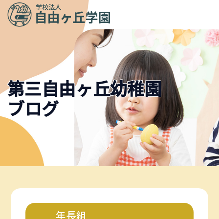
メニュ
ー
第三自由ヶ丘幼稚園
ブログ
年長組